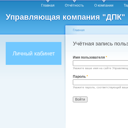
Главное меню
Пе
Главная
Отчётность
О компании
Т
о
Управляющая компания "ДПК"
с
Главная
Вы здесь
Учётная запись поль
Главные вкладки
Личный кабинет
Имя пользователя
*
Укажите ваше имя на сайте Управляющ
Пароль
*
Укажите пароль, соответствующий ваш