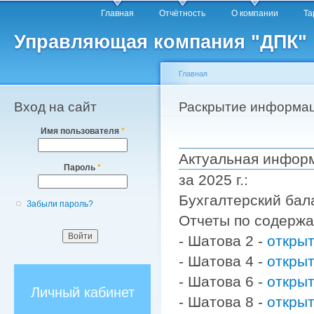
Главное меню
Пе
Главная
Отчётность
О компании
Т
о
Управляющая компания "ДПК"
с
Главная
Вход на сайт
Вы здесь
Раскрытие информа
Имя пользователя
*
Актуальная инфор
Пароль
*
за 2025 г.:
Бухгалтерский бал
Забыли пароль?
Отчеты по содерж
- Шатова 2 -
откры
- Шатова 4 -
откры
- Шатова 6 -
откры
Личный кабинет
- Шатова 8 -
откры