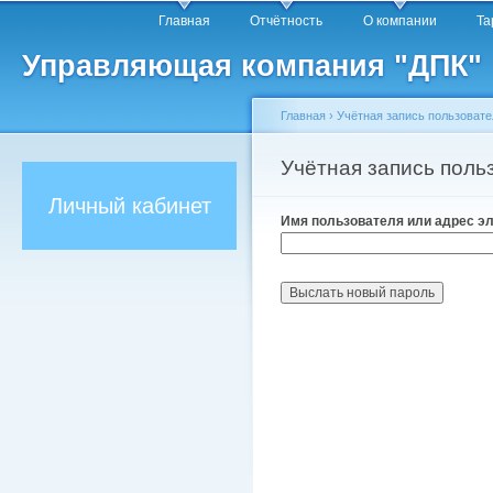
Главное меню
Пе
Главная
Отчётность
О компании
Т
о
Управляющая компания "ДПК"
с
Главная
›
Учётная запись пользовате
Вы здесь
Учётная запись поль
Главные вкладки
Личный кабинет
Имя пользователя или адрес э