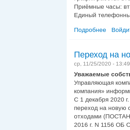
Приёмные часы: вто
Единый телефонный
Подробнее
о Новый адрес
Войди
Переход на н
ср, 11/25/2020 - 13:
Уважаемые собств
Управляющая комп
компания» информи
С 1 декабря 2020 г
переход на новую
отходами (ПОСТА
2016 г. N 1156