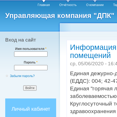
Главное меню
Пе
Главная
Отчётность
О компании
Т
о
Управляющая компания "ДПК"
с
Вход на сайт
Информация 
Имя пользователя
*
помещений
Пароль
*
ср, 05/06/2020 - 16
Единая дежурно-д
Забыли пароль?
(ЕДДС): 004; 42-4
Единая "горячая 
заболеваемостью 
Круглосуточный т
Личный кабинет
здравоохранения Х